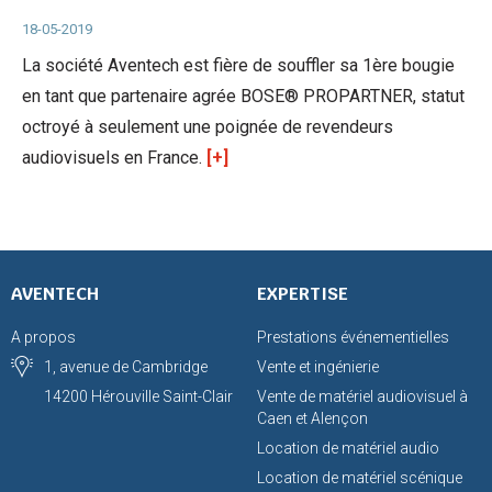
18-05-2019
La société Aventech est fière de souffler sa 1ère bougie
en tant que partenaire agrée BOSE® PROPARTNER, statut
octroyé à seulement une poignée de revendeurs
audiovisuels en France.
[+]
AVENTECH
EXPERTISE
A propos
Prestations événementielles
1, avenue de Cambridge
Vente et ingénierie
14200 Hérouville Saint-Clair
Vente de matériel audiovisuel à
Caen et Alençon
Location de matériel audio
Location de matériel scénique