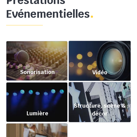
Prestations
Evénementielles
Sonorisation
Vidéo
Structure, scène &
Lumière
décor