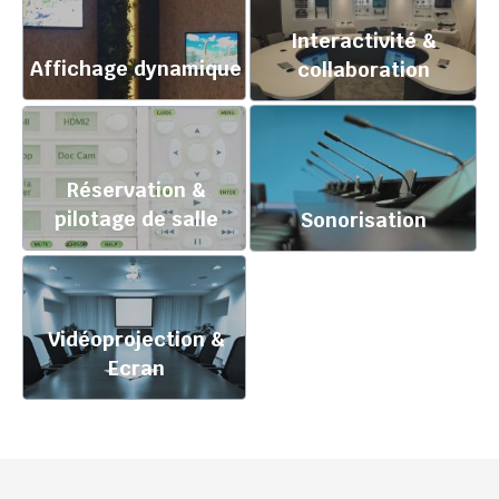
Interactivité &
Affichage dynamique
collaboration
Réservation &
pilotage de salle
Sonorisation
Vidéoprojection &
Ecran